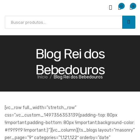
0
0
Blog Rei dos
Bebedouros
Início
Blog Rei dos Bebedouros
SAÚDE E BEM ESTAR
[vc_row full_width=”stretch_row”
css=”.vc_custom_1497356353139{padding-top: 80px
!important;padding-bottom: 80px !important;background-color:
#f9f9f9 !important;}”][vc_column][ts_blogs layout=”masonry”
per_page=”9″ categories=”1,121,122″ orderby=”date”