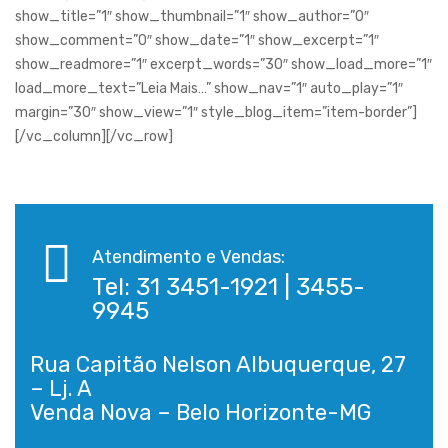
show_title=”1″ show_thumbnail=”1″ show_author=”0″
show_comment=”0″ show_date=”1″ show_excerpt=”1″
show_readmore=”1″ excerpt_words=”30″ show_load_more=”1″
load_more_text=”Leia Mais…” show_nav=”1″ auto_play=”1″
margin=”30″ show_view=”1″ style_blog_item=”item-border”]
[/vc_column][/vc_row]
Atendimento e Vendas:
Tel: 31 3451-1921 | 3455-
Sua saúde é melhor qua
9945
abril 21, 2023
Rua Capitão Nelson Albuquerque, 27
– Lj. A
manter a mente e o corpo ativos