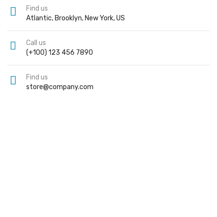
Find us
Atlantic, Brooklyn, New York, US
Call us
(+100) 123 456 7890
Find us
store@company.com