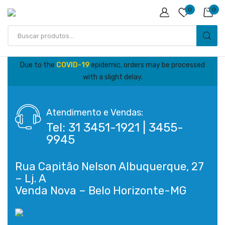
0
0
Due to the
COVID-19
epidemic, orders may be processed
with a slight delay.
Atendimento e Vendas:
Tel: 31 3451-1921 | 3455-
9945
Rua Capitão Nelson Albuquerque, 27
– Lj. A