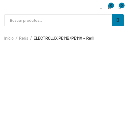
0
0
Início
Refis
ELECTROLUX PE11B/PE11X – Refil