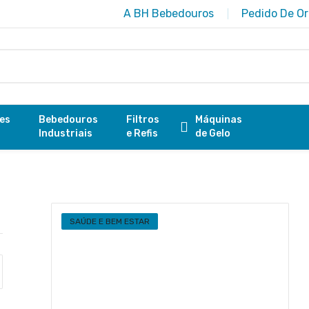
A BH Bebedouros
Pedido De O
res
Bebedouros
Filtros
Máquinas
Industriais
e Refis
de Gelo
SAÚDE E BEM ESTAR