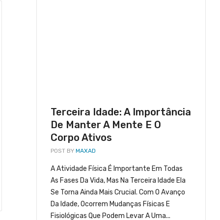
SAÚDE E BEM ESTAR
Terceira Idade: A Importância
De Manter A Mente E O
Corpo Ativos
POST BY
MAXAD
A Atividade Física É Importante Em Todas
r A Mente E O Corpo Ativos
Sua Saúde É Melhor Quando V
As Fases Da Vida, Mas Na Terceira Idade Ela
Se Torna Ainda Mais Crucial. Com O Avanço
abril 21, 2023
Da Idade, Ocorrem Mudanças Físicas E
Fisiológicas Que Podem Levar A Uma...