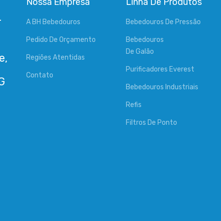
Nossa Empresa
Linha De Produtos
-
A BH Bebedouros
Bebedouros De Pressão
Pedido De Orçamento
Bebedouros
De Galão
e,
Regiões Atentidas
Purificadores Everest
Contato
Bebedouros Industriais
Refis
Filtros De Ponto