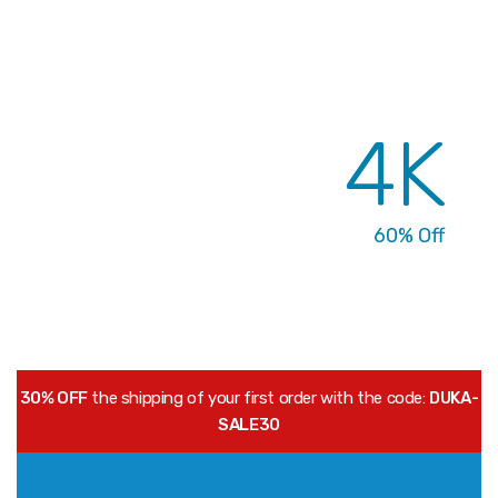
Top Cameras
Bestseller Products
4K
Sale Up To
60% Off
30% OFF
the shipping of your first order with the code:
DUKA-
SALE30