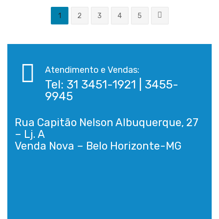
1
2
3
4
5
Atendimento e Vendas:
Tel: 31 3451-1921 | 3455-
9945
Rua Capitão Nelson Albuquerque, 27
– Lj. A