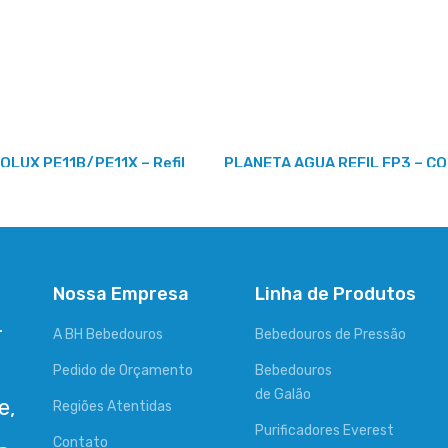
LUX PE11B/PE11X – Refil
PLANETA AGUA REFIL FP3 – C
Nossa Empresa
Linha de Produtos
-
A BH Bebedouros
Bebedouros de Pressão
Pedido de Orçamento
Bebedouros
de Galão
e,
Regiões Atentidas
Purificadores Everest
Contato