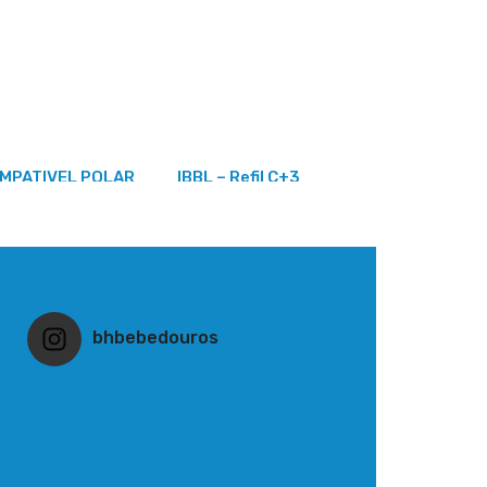
OMPATIVEL POLAR
IBBL – Refil C+3
HI
bhbebedouros