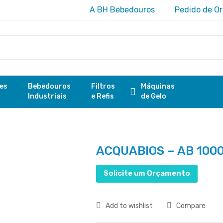
A BH Bebedouros
Pedido de O
res
Bebedouros
Filtros
Máquinas
Industriais
e Refis
de Gelo
ACQUABIOS – AB 100
Solicite um Orçamento
Add to wishlist
Compare