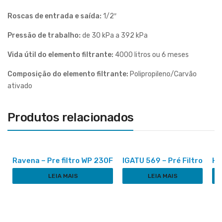
Roscas de entrada e saída:
1/2″
Pressão de trabalho:
de 30 kPa a 392 kPa
Vida útil do elemento filtrante:
4000 litros ou 6 meses
Composição do elemento filtrante:
Polipropileno/Carvão
ativado
Produtos relacionados
Ravena – Pre filtro WP 230F
IGATU 569 – Pré Filtro
HI
LEIA MAIS
LEIA MAIS