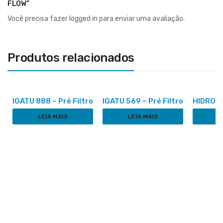
FLOW”
Você precisa fazer
logged in
para enviar uma avaliação.
Produtos relacionados
IGATU 888 – Pré Filtro
IGATU 569 – Pré Filtro
HIDRO F
LEIA MAIS
LEIA MAIS