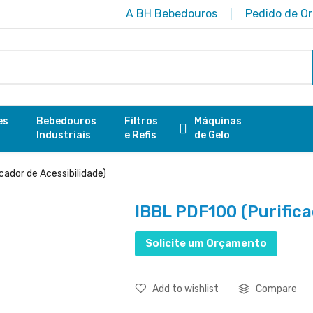
A BH Bebedouros
Pedido de O
es
Bebedouros
Filtros
Máquinas
Industriais
e Refis
de Gelo
cador de Acessibilidade)
IBBL PDF100 (Purifica
Solicite um Orçamento
Add to wishlist
Compare