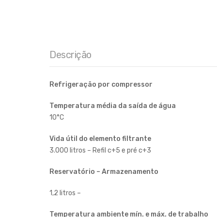
Descrição
Refrigeração p
or compressor
Temperatura média da saída de água
10°C
Vida útil do elemento filtrante
3.000 litros – Refil c+5 e pré c+3
Reservatório – Armazenamento
1,2 litros –
Temperatura ambiente mín. e máx. de trabalho