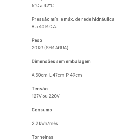
5°C a 42°C
Pressão mín. e máx. de rede hidráulica
8 a 40 M.C.A.
Peso
20 KG (SEM AGUA)
Dimensões sem embalagem
A 58cm L 47cm P 49cm
Tensão
127V ou 220V
Consumo
2,2 kWh/mês
Torneiras