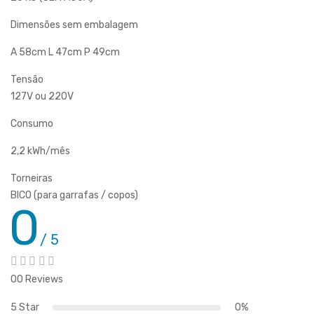
Dimensões sem embalagem
A 58cm L 47cm P 49cm
Tensão
127V ou 220V
Consumo
2,2 kWh/mês
Torneiras
BICO (para garrafas / copos)
0
/ 5
00 Reviews
5 Star
0%