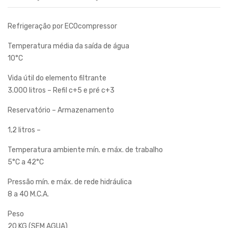
Refrigeração por ECOcompressor
Temperatura média da saída de água
10°C
Vida útil do elemento filtrante
3.000 litros – Refil c+5 e pré c+3
Reservatório – Armazenamento
1,2 litros –
Temperatura ambiente mín. e máx. de trabalho
5°C a 42°C
Pressão mín. e máx. de rede hidráulica
8 a 40 M.C.A.
Peso
20 KG (SEM AGUA)