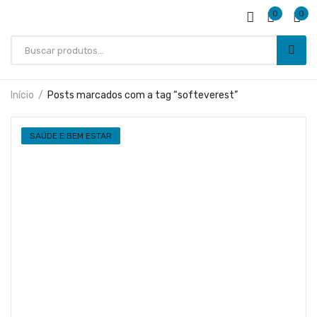
0
0
Início
Posts marcados com a tag “softeverest”
SAÚDE E BEM ESTAR
SAÚDE E BEM ESTAR